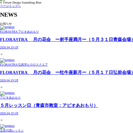
© Flower Design Something Blue
ページトップへ
NEWS
お知らせ
FLORASTRA アピオあおもり
FLORASTRA 月の花会 ー射手座満月ー（５月３１日青森会場
2026.04.19 UP
→
FLORASTRA 弘前市ヒロロスクエア
FLORASTRA 月の花会 ー牡牛座新月ー（５月１７日弘前会場
2026.04.19 UP
→
アピオあおもり
５月レッスン日（青森市教室：アピオあおもり）
2026.04.19 UP
→
五所川原レッスン