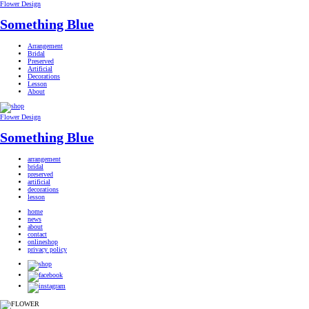
Flower Design
Something Blue
Arrangement
Bridal
Preserved
Artificial
Decorations
Lesson
About
Flower Design
Something Blue
arrangement
bridal
preserved
artificial
decorations
lesson
home
news
about
contact
onlineshop
privacy policy