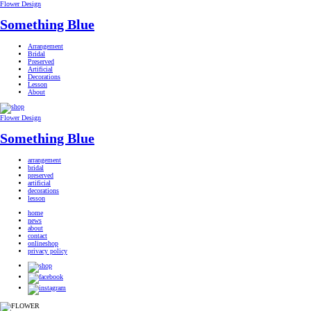
Flower Design
Something Blue
Arrangement
Bridal
Preserved
Artificial
Decorations
Lesson
About
Flower Design
Something Blue
arrangement
bridal
preserved
artificial
decorations
lesson
home
news
about
contact
onlineshop
privacy policy