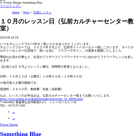
© Flower Design Something Blue
ページトップへ
Home
>
News
>
弘前レッスン
１０月のレッスン日（弘前カルチャーセンター教
室）
2024.09.18 UP
いつもサムシングブルーHPをご覧いただきありがとうございます。
サムシングブルーでは、２０２０年９月より、弘前市イトーヨーカドー様にございます、ヨークカ
ルチャーセンター弘前様で「想いを花に フラワーデザイン」の講座を開講いたしました。
季節のお花や行事など、生花やプリザーブドフラワーでテーマに合わせてフラワーアレンジを楽し
みます。
【お知らせ】６月よりレッスン曜日、時間帯が変更となりました。
日時：１０月１２日（土曜日）１８時００分～１９時３０分
※毎月第２土曜日開催です。
受講料：２６４０円 教材費：別途（花材費）
なお、レッスンのお申込みは、弘前カルチャーセンター様までお願いいたします。
https://www.culture.gr.jp/detail/hirosaki/topicsview_24_34844.html
〒036-8002 青森県弘前市駅前3-2-1 イトーヨーカドー5F
TEL：0172-37-1061
←
→
Flower Design
Something Blue