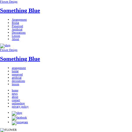
Flower Design
Something Blue
Arrangement
Bridal
Preserved
Artificial
Decorations
Lesson
About
Flower Design
Something Blue
arrangement
bridal
preserved
artificial
decorations
lesson
home
news
about
contact
onlineshop
privacy policy