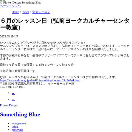
© Flower Design Something Blue
ページトップへ
Home
>
News
>
弘前レッスン
６月のレッスン日（弘前ヨークカルチャーセンタ
ー教室）
2023.05.19 UP
いつもサムシングブルーHPをご覧いただきありがとうございます。
サムシングブルーでは、２０２０年９月より、弘前市イトーヨーカドー様にございます、ヨークカ
ルチャーセンター弘前様で「想いを花に フラワーデザイン」の講座を開講いたしました。
季節のお花や行事など、生花やプリザーブドフラワーでテーマに合わせてフラワーアレンジを楽し
みます。
日時：６月９日（金曜日）１８時３０分～２０時３０分
※毎月第２金曜日開催です。
なお、レッスンのお申込みは、弘前ヨークカルチャーセンター様までお願いいたします。
https://www.culture.gr.jp/detail/hirosaki/topicsview_24_34844.html
〒036-8002 青森県弘前市駅前3-2-1 イトーヨーカドー5F
TEL：0172-37-1061
←
→
Flower Design
Something Blue
arrangement
bridal
preserved